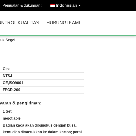
Indonesian
Penjualan & dukungan :
ONTROL KUALITAS
HUBUNGI KAMI
duk Segel
Cina
NTSJ
CE,ISO9001
FPGR-200
yaran & pengiriman:
1 Set
negotiable
Bagian kaca akan dibungkus dengan busa,
kemudian dimasukkan ke dalam karton; porsi