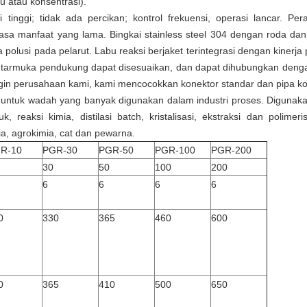
hu atau konsentrasi).
 tinggi;
tidak ada percikan; kontrol frekuensi, operasi lancar.
Per
masa manfaat yang lama.
Bingkai stainless steel 304 dengan roda da
 polusi pada pelarut.
Labu reaksi berjaket terintegrasi dengan kinerj
tarmuka pendukung dapat disesuaikan, dan dapat dihubungkan denga
gin perusahaan kami, kami mencocokkan konektor standar dan pipa ko
m untuk wadah yang banyak digunakan dalam industri proses. Digunaka
 reaksi kimia, distilasi batch, kristalisasi, ekstraksi dan polimeri
ia, agrokimia, cat dan pewarna.
R-10
PGR-30
PGR-50
PGR-100
PGR-200
30
50
100
200
6
6
6
6
0
330
365
460
600
0
365
410
500
650