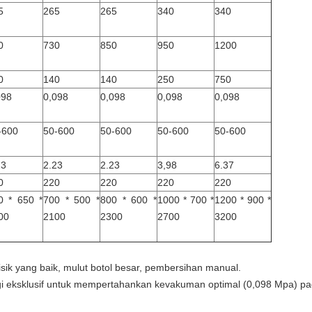
5
265
265
340
340
0
730
850
950
1200
0
140
140
250
750
098
0,098
0,098
0,098
0,098
-600
50-600
50-600
50-600
50-600
23
2.23
2.23
3,98
6.37
0
220
220
220
220
0 * 650 *
700 * 500 *
800 * 600 *
1000 * 700 *
1200 * 900 *
00
2100
2300
2700
3200
 fisik yang baik, mulut botol besar, pembersihan manual.
 eksklusif untuk mempertahankan kevakuman optimal (0,098 Mpa) pad