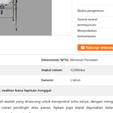
Waktu pengiriman:
Syarat-syarat
pembayaran:
Menyediakan
kemampuan:
Hubungi sekaran
Dimension(L*W*H):
Memesan Peralatan
tingkat vakum:
-0,098mpa
Garansi:
1 tahun
t
reaktor kaca lapisan tunggal
,
alah wadah yang dirancang untuk mengontrol suhu isinya, dengan men
si cairan pendingin atau panas.
Agitasi juga dapat digunakan dal