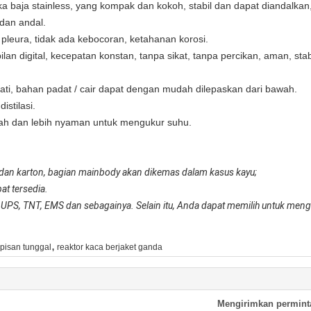
a baja stainless, yang kompak dan kokoh, stabil dan dapat diandalkan,
dan andal.
 pleura, tidak ada kebocoran, ketahanan korosi.
ilan digital, kecepatan konstan, tanpa sikat, tanpa percikan, aman, stab
ati, bahan padat / cair dapat dengan mudah dilepaskan dari bawah.
istilasi.
dah dan lebih nyaman untuk mengukur suhu.
dan karton, bagian mainbody akan dikemas dalam kasus kayu;
at tersedia.
, UPS, TNT, EMS dan sebagainya. Selain itu, Anda dapat memilih untuk me
,
apisan tunggal
reaktor kaca berjaket ganda
Mengirimkan permint