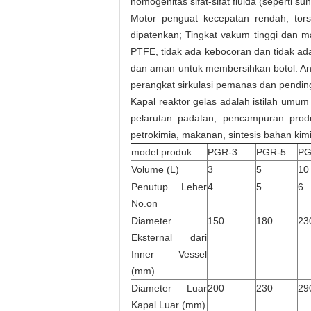
homogenitas sifat-sifat fluida (seperti su
Motor penguat kecepatan rendah; torsi
dipatenkan;
Tingkat vakum tinggi dan 
PTFE, tidak ada kebocoran dan tidak ada
dan aman untuk membersihkan botol.
An
perangkat sirkulasi pemanas dan pendin
Kapal reaktor gelas adalah istilah umu
pelarutan padatan, pencampuran produk,
petrokimia, makanan, sintesis bahan kim
model produk
PGR-3
PGR-5
PG
Volume (L)
3
5
10
Penutup Leher
4
5
6
No.on
Diameter
150
180
23
Eksternal dari
Inner Vessel
(mm)
Diameter Luar
200
230
29
Kapal Luar (mm)