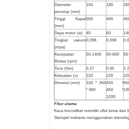
Diameter
150
180
26
penutup (mm)
Tinggi Kapal
300
400
45
(mm)
Daya motor (w)
40
60
14
Tingkat vakum
0,098
0,098
0,
(mpa)
Kecepatan
50-1400
50-600
50
Rotasi (rpm)
Torsi (Nm)
0,27
0,95
2.
Kekuatan (v)
220
220
22
Dimensi (mm)
320 * 350
450 *
65
* 900
450 *
19
1200
Fitur utama
Kaca borosilikat memiliki sifat kimia dan
Stempel mekanis menggunakan teknologi