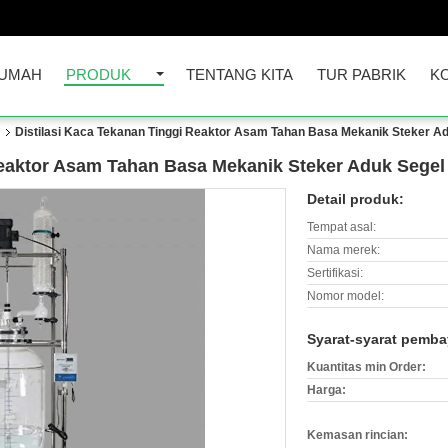
UMAH
PRODUK
TENTANG KITA
TUR PABRIK
K
i
Distilasi Kaca Tekanan Tinggi Reaktor Asam Tahan Basa Mekanik Steker A
Reaktor Asam Tahan Basa Mekanik Steker Aduk Segel
Detail produk:
Tempat asal:
Nama merek:
Sertifikasi:
Nomor model:
Syarat-syarat pemba
Kuantitas min Order:
Harga:
Kemasan rincian: