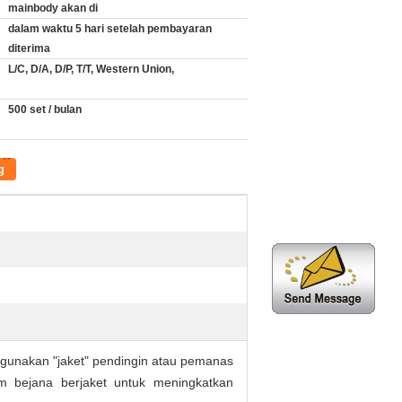
mainbody akan di
dalam waktu 5 hari setelah pembayaran
diterima
L/C, D/A, D/P, T/T, Western Union,
500 set / bulan
g
ggunakan "jaket" pendingin atau pemanas
am bejana berjaket untuk meningkatkan